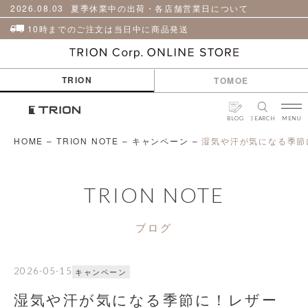
貨
革
2026.08.03
夏季休業中の出荷・各店舗営業日について
小
物
10時までのご注文は当日中に商品発送
ケ
ア
用
TRION
TOMOE
品
BLOG
SEARCH
MENU
HOME
–
TRION NOTE
–
キャンペーン
–
湿気や汗が気になる季節
TRION NOTE
ブログ
2026-05-15
キャンペーン
湿気や汗が気になる季節に！レザー