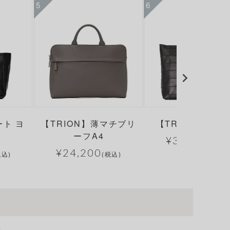
ート ヨ
【TRION】薄マチブリ
【TRION】トー
ーフA4
¥
36,300
(税込
¥
24,200
税込)
(税込)