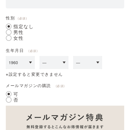
性別
(必須)
指定なし
男性
女性
生年月日
(必須)
※設定すると変更できません
メールマガジンの購読
(必須)
可
否