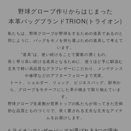
野球グローブ作りからはじまった
本革バッグブランドTRION(トライオン)
私たちは、野球グローブが野球をするための道具であるのと
同じように、
バッグをモノを持ち運ぶための道具して考えて
います。
“道具”は、使い続けることで愛着の湧くもの。
長く寄り添い続ける道具となるために、使うほど手に馴染む
丈夫で軽い高品質なグラブレザーにこだわり、
メンテナンス
や修理などのアフターフォローまで充実。
トート、ショルダー、リュック、ビジネスバッグ、財布か
ら、
グローブをモチーフにした革小物まで取り揃えていま
す。
野球グローブ生産数が世界トップの私たちが培ってきた圧倒
的な品質とものづくりで、
長く愛される丈夫な丈夫なアイテ
ムをお届けします。
トライオンのレザーバッグが選ばれる3つの理由