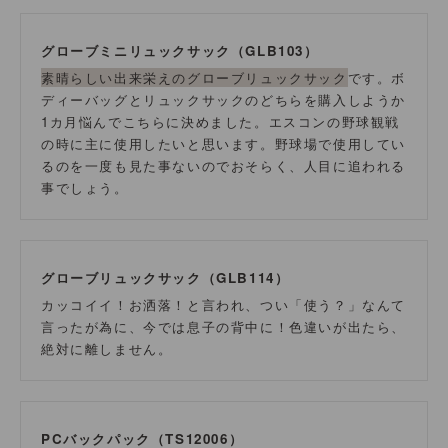
グローブミニリュックサック（GLB103）
素晴らしい出来栄えのグローブリュックサック
です。ボ
ディーバッグとリュックサックのどちらを購入しようか
1カ月悩んでこちらに決めました。エスコンの野球観戦
の時に主に使用したいと思います。野球場で使用してい
るのを一度も見た事ないのでおそらく、人目に追われる
事でしょう。
グローブリュックサック（GLB114）
カッコイイ！お洒落！と言われ、つい「使う？」なんて
言ったが為に、今では息子の背中に！色違いが出たら、
絶対に離しません。
PCバックパック（TS12006）