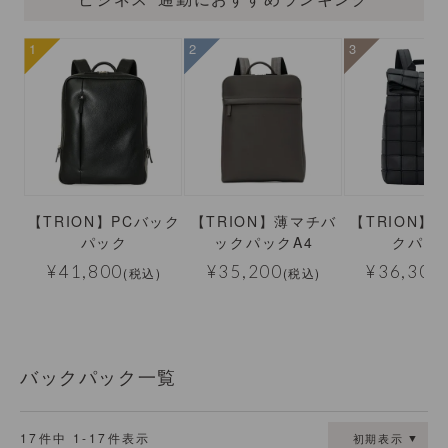
【TRION】PCバック
【TRION】薄マチバ
【TRION】
パック
ックパックA4
クパッ
¥
41,800
¥
35,200
¥
36,300
(税込)
(税込)
バックパック一覧
17
件中
1
-
17
件表示
初期表示