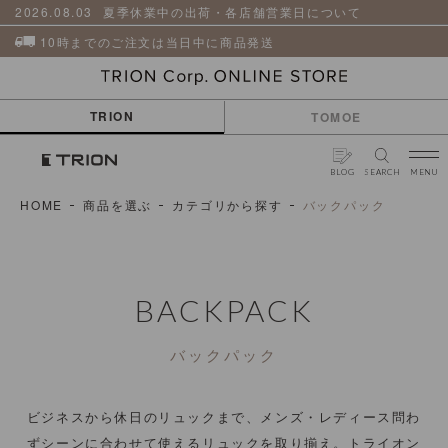
貨
革
2026.08.03
夏季休業中の出荷・各店舗営業日について
小
物
10時までのご注文は当日中に商品発送
ケ
ア
用
TRION
TOMOE
品
BLOG
SEARCH
MENU
HOME
商品を選ぶ
カテゴリから探す
バックパック
BACKPACK
バックパック
ビジネスから休日のリュックまで、メンズ・レディース問わ
ずシーンに合わせて使えるリュックを取り揃え。
トライオン