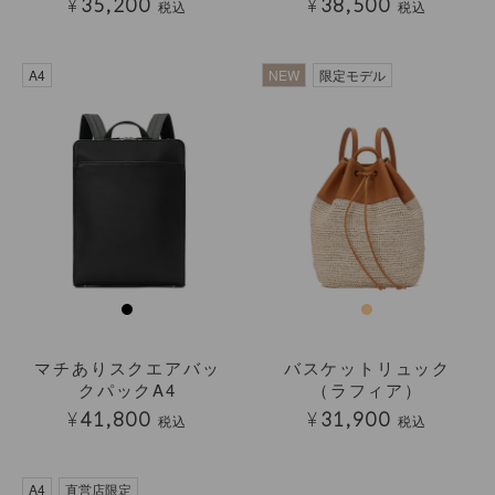
¥
35,200
¥
38,500
税込
税込
A4
NEW
限定モデル
マチありスクエアバッ
バスケットリュック
クパックA4
（ラフィア）
¥
41,800
¥
31,900
税込
税込
A4
直営店限定