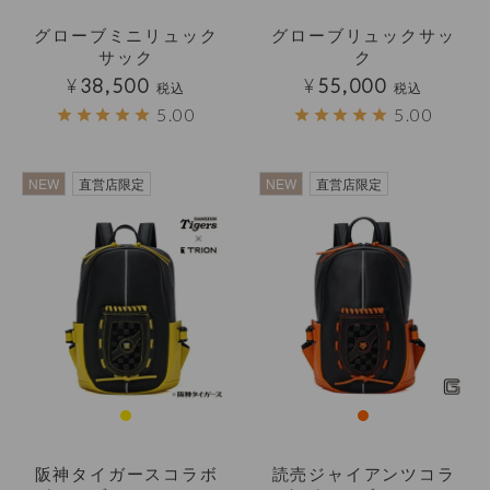
グローブミニリュック
グローブリュックサッ
サック
ク
¥
38,500
¥
55,000
税込
税込
5.00
5.00
NEW
直営店限定
NEW
直営店限定
阪神タイガースコラボ
読売ジャイアンツコラ