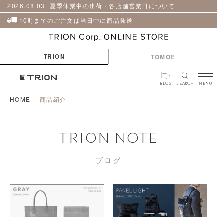
貨
革
2026.08.03
夏季休業中の出荷・各店舗営業日について
小
物
10時までのご注文は当日中に商品発送
ケ
ア
用
TRION
TOMOE
品
BLOG
SEARCH
MENU
HOME
–
商品紹介
TRION NOTE
ブログ