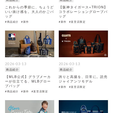
これからの季節に、ちょうど
【阪神タイガース×TRION】
いい抜け感を。大人のかごバ
コラボレーショングローブバ
ッグ
ッグ
#商品紹介
#新作
#新作
#直営店限定
2026-03-13
2026-03-13
商品紹介
商品紹介
【MLB公式】グラブメーカ
誇りと高揚を、日常に。読売
ーが仕立てる、MLBグロー
ジャイアンツモデル
ブバッグ
#新作
#直営店限定
#商品紹介
#新作
#直営店限定