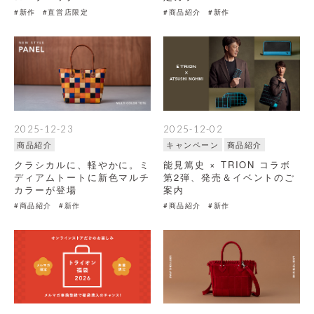
#新作
#直営店限定
#商品紹介
#新作
2025-12-23
2025-12-02
商品紹介
キャンペーン
商品紹介
クラシカルに、軽やかに。ミ
能見篤史 × TRION コラボ
ディアムトートに新色マルチ
第2弾、発売＆イベントのご
カラーが登場
案内
#商品紹介
#新作
#商品紹介
#新作