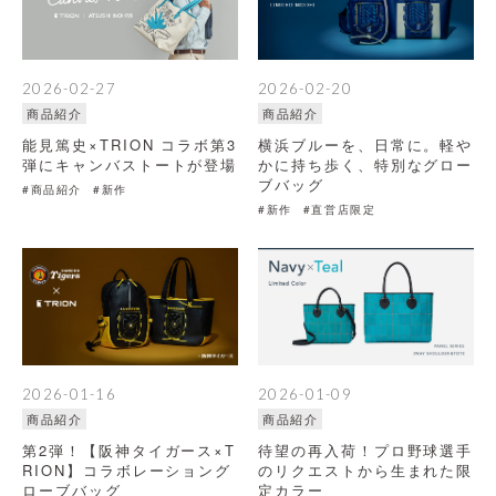
2026-02-27
2026-02-20
商品紹介
商品紹介
能見篤史×TRION コラボ第3
横浜ブルーを、日常に。軽や
弾にキャンバストートが登場
かに持ち歩く、特別なグロー
ブバッグ
#商品紹介
#新作
#新作
#直営店限定
2026-01-16
2026-01-09
商品紹介
商品紹介
第2弾！【阪神タイガース×T
待望の再入荷！プロ野球選手
RION】コラボレーショング
のリクエストから生まれた限
ローブバッグ
定カラー