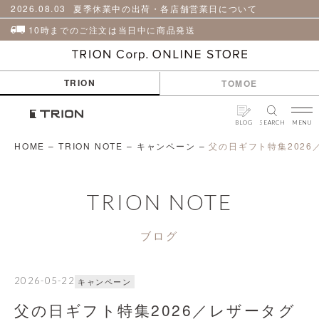
貨
革
2026.08.03
夏季休業中の出荷・各店舗営業日について
小
物
10時までのご注文は当日中に商品発送
ケ
ア
用
TRION
TOMOE
品
BLOG
SEARCH
MENU
HOME
–
TRION NOTE
–
キャンペーン
–
父の日ギフト特集202
TRION NOTE
ブログ
2026-05-22
キャンペーン
父の日ギフト特集2026／レザータグ