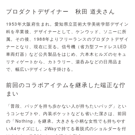
プロダクトデザイナー 秋田 道夫さん
1953年大阪府生まれ。愛知県立芸術大学美術学部デザイン
科を卒業後、デザイナーとして、ケンウッド、ソニーに所
属。その後、1988年よりフリーランスのプロダクトデザイ
ナーとなり、現在に至る。信号機（省力型フードレスLED
車両灯器）など公共製品をはじめ、六本木ヒルズのセキュ
リティゲートから、カトラリー、湯呑みなどの日用品ま
で、幅広いデザインを手掛ける。
前回のコラボアイテムを継承した端正な佇
まい
「普段、バッグを持ち歩かない人が持ちたいバッグ」とい
うコンセプトや、内装ポケットなども省いた潔さは、前回
の「Nothing」を継承。大きさを小柄な女性でも持ちやす
いA4サイズにし、2Wayで持てる着脱式のショルダーを付