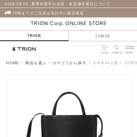
貨
革
2026.08.03
夏季休業中の出荷・各店舗営業日について
小
物
10時までのご注文は当日中に商品発送
ケ
ア
用
TRION
TOMOE
品
BLOG
SEARCH
MENU
HOME
商品を選ぶ
カテゴリから探す
トートバッグ
【TRI