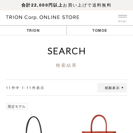
合計22,000円以上
お買い上げで送料無料
MENU
TRION
TOMOE
SEARCH
検索結果
11
件中
1
-
11
件表示
初期表示
透明
透明
限定モデル