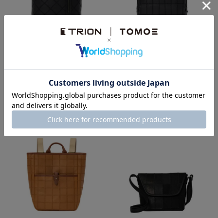
バックパック（シボ
バックパック
革）
¥
38,500
税込
¥
44,000
税込
透明
透明