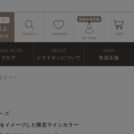
新規会員登録
送＊
以上
FAVORITE
SEARCH
CART
無料
MY PAGE
RION NOTE
ABOUT
SHOP
ブログ
トライオンについて
取扱店舗
限定カラー
リーズ
をイメージした限定ラインカラー