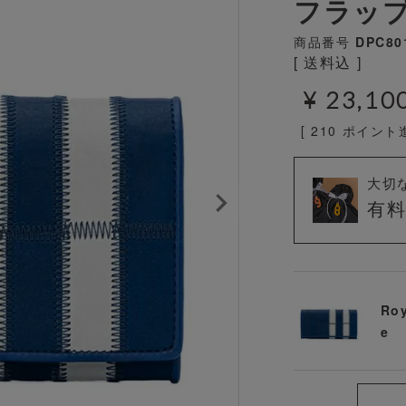
フラップ
商品番号
DPC80
送料込
¥
23,10
[
210
ポイント進
大切
有
Roy
e