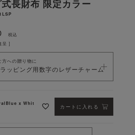
式長財布 限定カラー
1LSP
0
税込
呈 ]
な方への贈り物に
料ラッピング用
数字のレザーチャーム
alBlue x Whit
カートに入れる