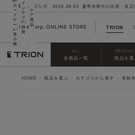
布/
イ
カ
重要なお知らせ
2026.08.03
夏季休業中の出荷・各店
ン
ー
ケ
テ
ド
ア
リ
ケ
用
ア/
ー
品
雑
TRION
ス/
貨
革
小
物
ALL
PRODUC
全商品一覧
商品を選
HOME
商品を選ぶ
カテゴリから探す
革財