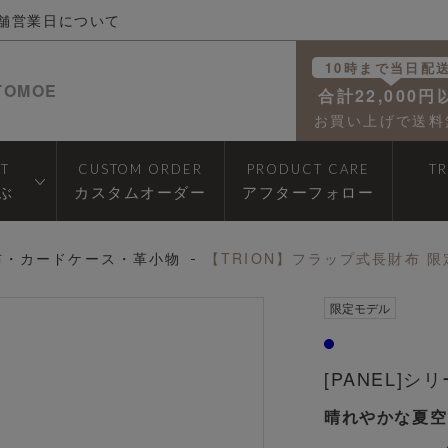
舗営業日について
10時まで当日配
TOMOE
合計22,000円
お買い上げで送料
T
CUSTOM ORDER
PRODUCT CARE
T
ぶ
カスタムオーダー
アフターフォロー
布・カードケース・革小物
【TRION】フラップ式長財布 
透明
限定モデル
[PANEL]シ
晴れやかな夏空