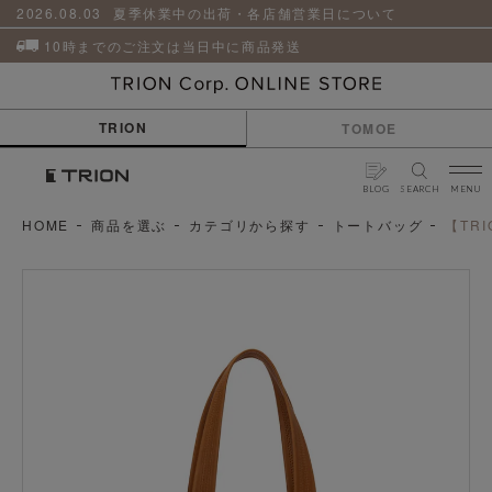
貨
革
2026.08.03
夏季休業中の出荷・各店舗営業日について
小
物
10時までのご注文は当日中に商品発送
ケ
ア
用
TRION
TOMOE
品
BLOG
SEARCH
MENU
HOME
商品を選ぶ
カテゴリから探す
トートバッグ
【TR