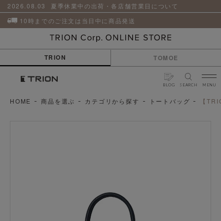
貨
革
2026.08.03
夏季休業中の出荷・各店舗営業日について
小
物
10時までのご注文は当日中に商品発送
ケ
ア
用
TRION
TOMOE
品
BLOG
SEARCH
MENU
HOME
商品を選ぶ
カテゴリから探す
トートバッグ
【TR