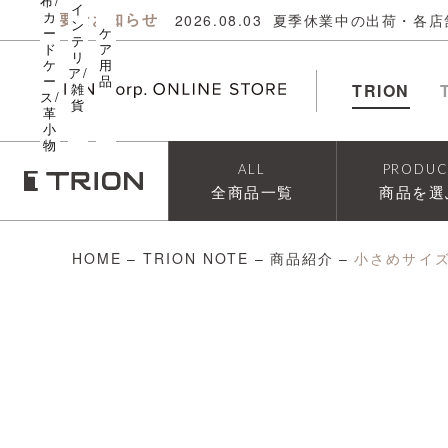
布/
イ
カ
重要なお知らせ
2026.08.03
夏季休業中の出荷・各店
ン
ー
ケ
テ
ド
ア
リ
ケ
用
ア/
ー
品
雑
TRION
ス/
貨
革
小
物
ALL
PRODUC
全商品一覧
商品を選
HOME
–
TRION NOTE
–
商品紹介
–
小さめサイ