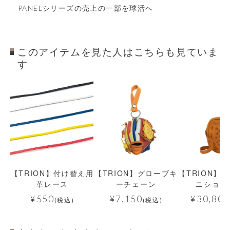
PANELシリーズの売上の一部を球活へ
このアイテムを見た人はこちらも見ていま
す
【TRION】付け替え用
【TRION】グローブキ
【TRION】
革レース
ーチェーン
ニショル
¥
550
¥
7,150
¥
30,800
(税込)
(税込)