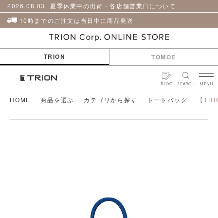
貨
革
2026.08.03
夏季休業中の出荷・各店舗営業日について
小
物
10時までのご注文は当日中に商品発送
ケ
ア
用
TRION
TOMOE
品
BLOG
SEARCH
MENU
HOME
商品を選ぶ
カテゴリから探す
トートバッグ
【TR