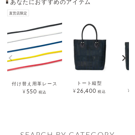
あなたにおすすめのアイテム
透明
透明
直営店限定
トート縦型
付け替え用革レース
¥
26,400
¥
2
¥
550
税込
税込
SEARCH BY CATEGORY