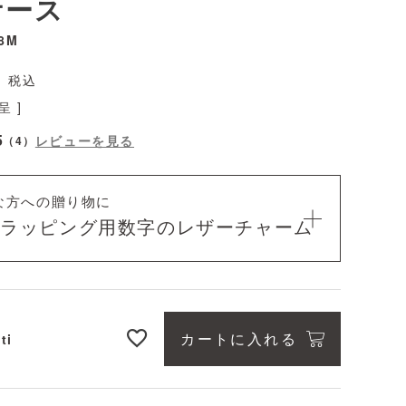
ケース
8M
税込
 ]
5
レビューを見る
（
4
）
な方への贈り物に
料ラッピング用
数字のレザーチャーム
カートに入れる
ti