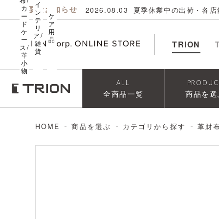
布/
イ
カ
重要なお知らせ
2026.08.03
夏季休業中の出荷・各店
ン
ー
ケ
テ
ド
ア
リ
ケ
用
ア/
ー
品
雑
TRION
ス/
貨
革
小
物
ALL
PRODUC
全商品一覧
商品を選
HOME
商品を選ぶ
カテゴリから探す
革財