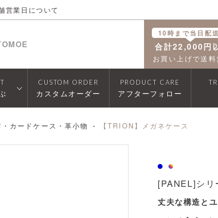
舗営業日について
10時まで当日配
TOMOE
合計22,000円
お買い上げで送料
T
CUSTOM ORDER
PRODUCT CARE
T
ぶ
カスタムオーダー
アフターフォロー
布・カードケース・革小物
【TRION】メガネケース
透明
[PANEL]シ
丈夫な構造とユ