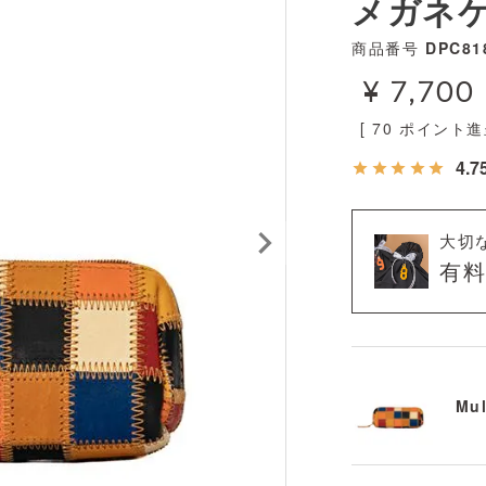
メガネ
商品番号
DPC81
¥
7,700
[
70
ポイント進呈
4.7
大切
有
Mul