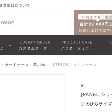
舗営業日について
10時まで当日配
TOMOE
合計22,000円
お買い上げで送料
T
CUSTOM ORDER
PRODUCT CARE
T
ぶ
カスタムオーダー
アフターフォロー
布・カードケース・革小物
【TRION】コインケース
透明
[PANEL]シ
手のひらサイズ