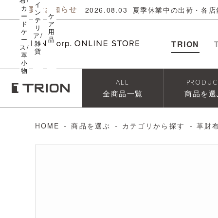
布/
イ
カ
重要なお知らせ
2026.08.03
夏季休業中の出荷・各店
ン
ー
ケ
テ
ド
ア
リ
ケ
用
ア/
ー
品
雑
TRION
ス/
貨
革
小
物
ALL
PRODUC
全商品一覧
商品を選
HOME
商品を選ぶ
カテゴリから探す
革財