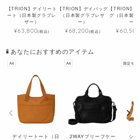
【TRION】デイリート
【TRION】デイバッグ
【TRION】
ート（日本製グラブレ
（日本製グラブレザ
グ（日本製グ
ザー）
ー）
ー）
¥
63,800
¥
68,200
¥
60,500
(税込)
(税込)
あなたにおすすめのアイテム
透明
透明
A4
A4
限定モデ
デイリートート（日
2WAYブリーフケー
ショ