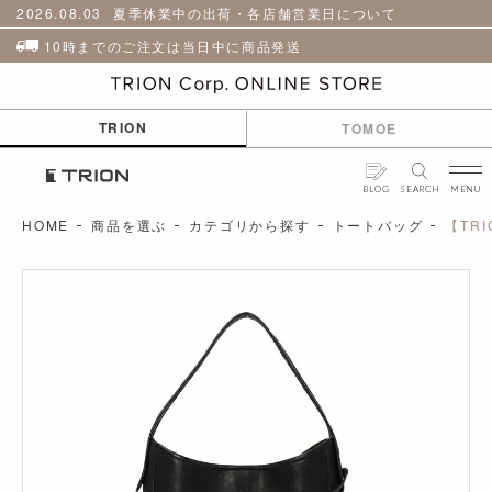
貨
革
2026.08.03
夏季休業中の出荷・各店舗営業日について
小
物
10時までのご注文は当日中に商品発送
ケ
ア
用
TRION
TOMOE
品
BLOG
SEARCH
MENU
HOME
商品を選ぶ
カテゴリから探す
トートバッグ
【TR