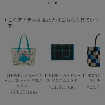
このアイテムを見た人はこちらも見ていま
す
【TRION】グローブキ
【TRION】カードケー
【TRION】
ャンバストート 能見さ
ス 能見さんコラボ
マルチカ
んコラボ
¥
11,000
¥
29,700
(税込)
¥
24,200
(税込)