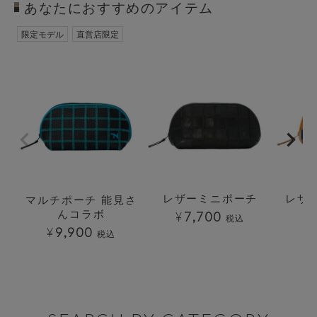
あなたにおすすめのアイテム
透明
透明
限定モデル
直営店限定
レザーミニポーチ
レザ
マルチポーチ 能見さ
マ
んコラボ
¥
7,700
税込
¥
¥
9,900
税込