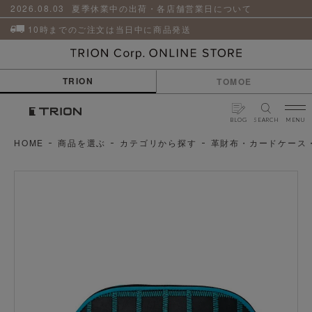
貨
革
2026.08.03
夏季休業中の出荷・各店舗営業日について
小
物
10時までのご注文は当日中に商品発送
ケ
ア
用
TRION
TOMOE
品
BLOG
SEARCH
MENU
HOME
商品を選ぶ
カテゴリから探す
革財布・カードケース