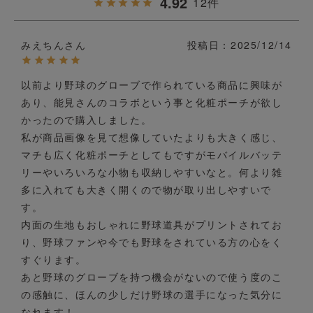
4.92
12
みえちん
投稿日
2025/12/14
以前より野球のグローブで作られている商品に興味が
あり、能見さんのコラボという事と化粧ポーチが欲し
かったので購入しました。

私が商品画像を見て想像していたよりも大きく感じ、
マチも広く化粧ポーチとしてもですがモバイルバッテ
リーやいろいろな小物も収納しやすいなと。何より雑
多に入れても大きく開くので物が取り出しやすいで
す。

内面の生地もおしゃれに野球道具がプリントされてお
り、野球ファンや今でも野球をされている方の心をく
すぐります。

あと野球のグローブを持つ機会がないので使う度のこ
の感触に、ほんの少しだけ野球の選手になった気分に
なれます！
