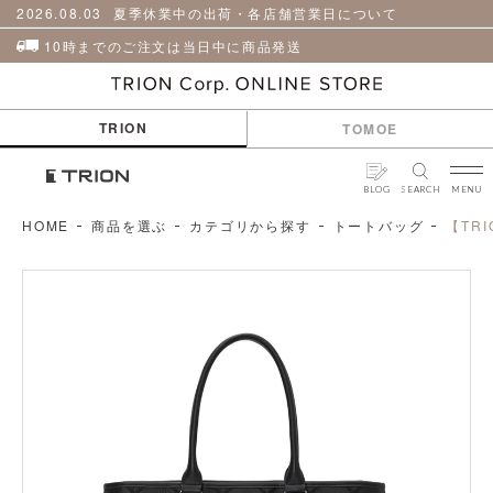
貨
革
2026.08.03
夏季休業中の出荷・各店舗営業日について
小
物
10時までのご注文は当日中に商品発送
ケ
ア
用
TRION
TOMOE
品
BLOG
SEARCH
MENU
HOME
商品を選ぶ
カテゴリから探す
トートバッグ
【TR