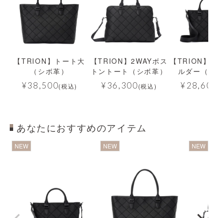
【TRION】トート大
【TRION】2WAYボス
【TRION】2
（シボ革）
トントート（シボ革）
ルダー（シ
¥
38,500
¥
36,300
¥
28,600
(税込)
(税込)
あなたにおすすめのアイテム
透明
透明
NEW
NEW
NEW