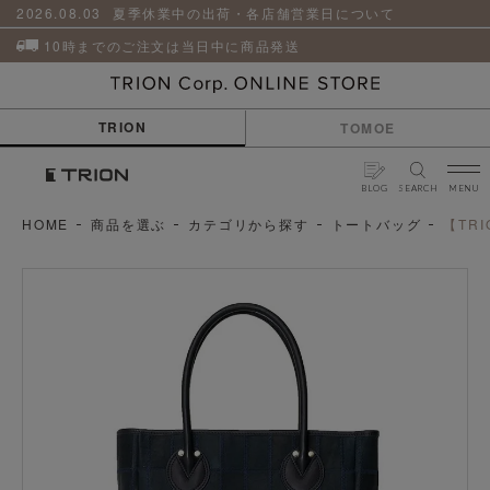
貨
革
2026.08.03
夏季休業中の出荷・各店舗営業日について
小
物
10時までのご注文は当日中に商品発送
ケ
ア
用
TRION
TOMOE
品
BLOG
SEARCH
MENU
HOME
商品を選ぶ
カテゴリから探す
トートバッグ
【TR