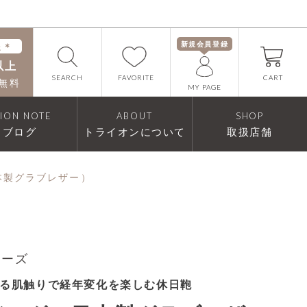
新規会員登録
送＊
以上
FAVORITE
SEARCH
CART
無料
MY PAGE
RION NOTE
ABOUT
SHOP
ブログ
トライオンについて
取扱店舗
本製グラブレザー）
リーズ
る肌触りで経年変化を楽しむ休日鞄