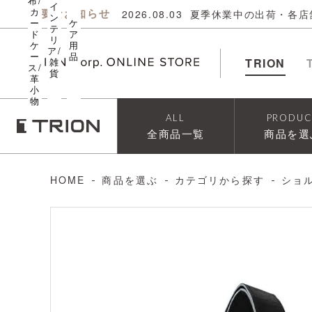
布/
イ
カ
重要なお知らせ
2026.08.03
夏季休業中の出荷・各店
ン
ー
ケ
テ
ド
ア
リ
ケ
用
ア/
ー
品
雑
TRION
ス/
貨
革
小
物
ALL
PRODUC
全商品一覧
商品を選
HOME
商品を選ぶ
カテゴリから探す
ショ