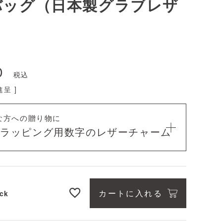
バッグ（日本製グラブレザ
0
税込
呈 ]
な方への贈り物に
料ラッピング用
数字のレザーチャーム
カートに入れる
ck