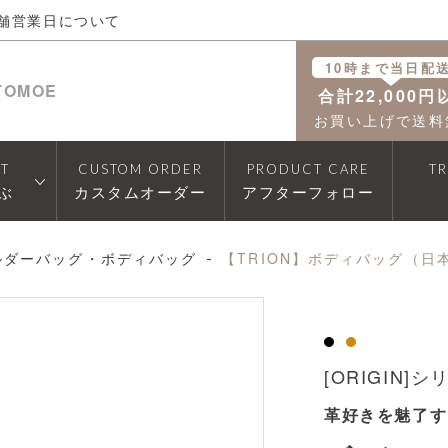
舗営業日について
10時まで当日配
TOMOE
合計22,000円
お買い上げで送料
T
CUSTOM ORDER
PRODUCT CARE
T
ぶ
カスタムオーダー
アフターフォロー
ルダーバッグ・ボディバッグ
【TRION】ボディバッグ（日
透明
[ORIGIN]シ
革好きを魅了す