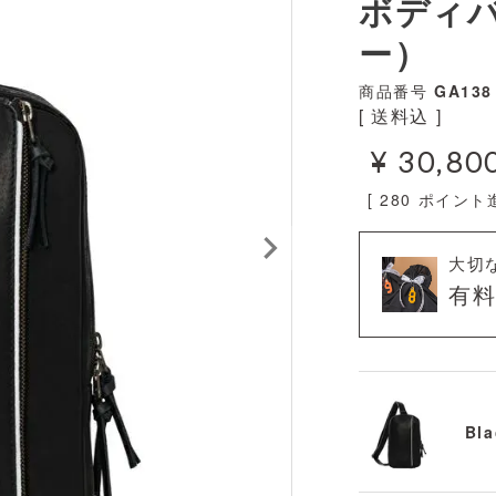
ボディ
ー）
商品番号
GA138
送料込
¥
30,80
[
280
ポイント進
大切
有
Bla