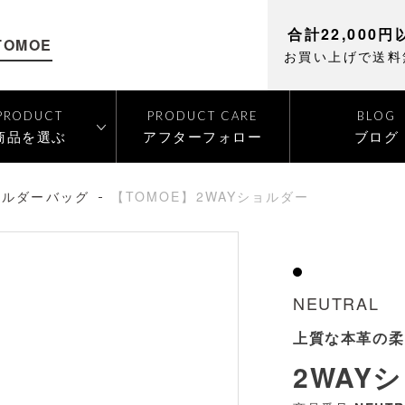
合計22,000円
TOMOE
お買い上げで送料
PRODUCT
PRODUCT CARE
BLOG
商品を選ぶ
アフターフォロー
ブログ
ョルダーバッグ
【TOMOE】2WAYショルダー
透明
NEUTRAL
上質な本革の柔
2WAY