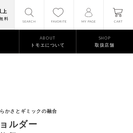
以上
無料
FAVORITE
SEARCH
CART
MY PAGE
ABOUT
SHOP
トモエについて
取扱店舗
らかさとギミックの融合
ショルダー