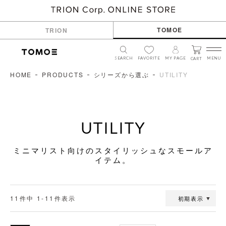
TOMOE
TRION
SEARCH
FAVORITE
MY PAGE
MENU
CART
HOME
PRODUCTS
シリーズから選ぶ
UTILITY
UTILITY
ミニマリスト向けのスタイリッシュなスモールア
イテム。
11
件中
1
-
11
件表示
初期表示