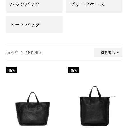
バックパック
ブリーフケース
トートバッグ
45
件中
1
-
45
件表示
初期表示
透明
透明
NEW
NEW