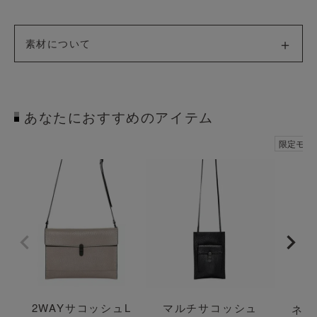
素材について
あなたにおすすめのアイテム
透明
透明
限定モデ
2WAYサコッシュL
マルチサコッシュ
ネッ