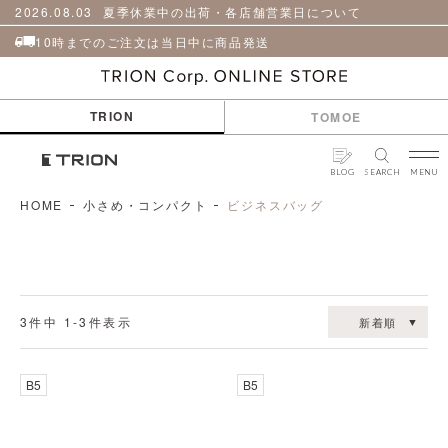
貨
革
2026.08.03
夏季休業中の出荷・各店舗営業日について
小
物
10時までのご注文は当日中に商品発送
ケ
ア
用
TRION
TOMOE
品
BLOG
SEARCH
MENU
HOME
小さめ・コンパクト
ビジネスバッグ
3
件中
1
-
3
件表示
新着順
B5
B5