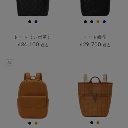
トート（シボ革）
トート縦型
¥
34,100
¥
29,700
税込
税込
透明
透明
A4