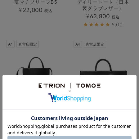
薄マチブリーフB5
デイリートート（日本
製グラブレザー）
¥
22,000
税込
¥
63,800
税込
5.00
A4
直営店限定
A4
直営店限定
Nothing トート縦型
Nothing（ナッシン
グ）
¥
44,000
税込