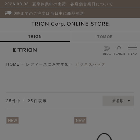
貨
革
2026.08.03
夏季休業中の出荷・各店舗営業日について
小
物
10時までのご注文は当日中に商品発送
ケ
ア
用
TRION
TOMOE
品
BLOG
SEARCH
MENU
HOME
レディースにおすすめ
ビジネスバッグ
25
件中
1
-
25
件表示
新着順
透明
透明
NEW
NEW