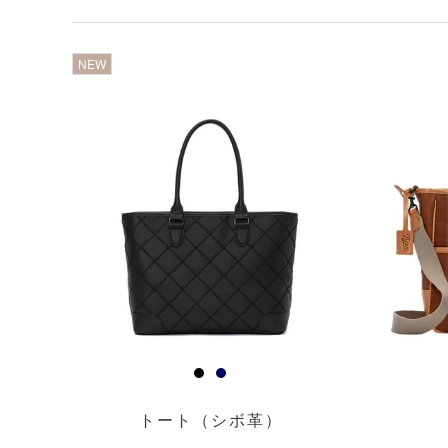
透明
透明
NEW
トート（シボ革）