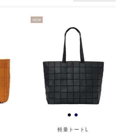
透明
NEW
軽量トートL