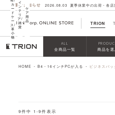
布/
イ
カ
重要なお知らせ
2026.08.03
夏季休業中の出荷・各店
ン
ー
ケ
テ
ド
ア
リ
ケ
用
ア/
ー
品
雑
TRION
ス/
貨
革
小
物
ALL
PRODUC
全商品一覧
商品を選
HOME
B4・16インチPCが入る
ビジネスバッ
9
件中
1
-
9
件表示