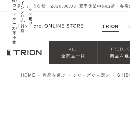
布/
イ
カ
重要なお知らせ
2026.08.03
夏季休業中の出荷・各店
ン
ー
ケ
テ
ド
ア
リ
ケ
用
ア/
ー
品
雑
TRION
ス/
貨
革
小
物
ALL
PRODUC
全商品一覧
商品を選
HOME
商品を選ぶ
シリーズから選ぶ
SHIB