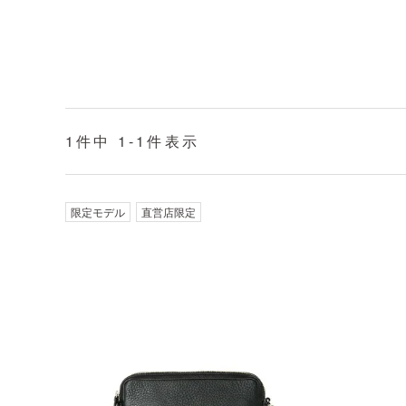
1
件中
1
-
1
件表示
限定モデル
直営店限定