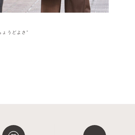
ORI
ちょうどよさ”
長く寄