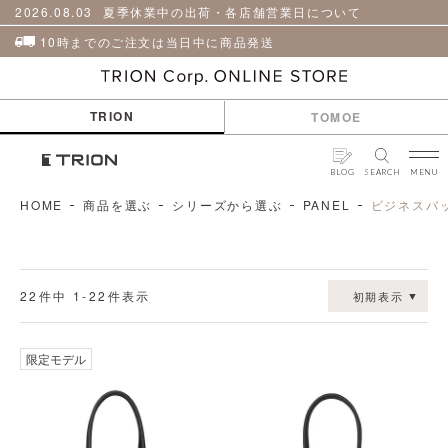
貨
革
2026.08.03
夏季休業中の出荷・各店舗営業日について
小
物
10時までのご注文は当日中に商品発送
ケ
ア
用
TRION
TOMOE
品
BLOG
SEARCH
MENU
HOME
商品を選ぶ
シリーズから選ぶ
PANEL
ビジネスバ
22
件中
1
-
22
件表示
初期表示
透明
透明
限定モデル