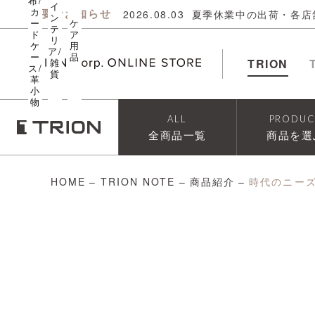
布/
イ
カ
重要なお知らせ
2026.08.03
夏季休業中の出荷・各店
ン
ー
ケ
テ
ド
ア
リ
ケ
用
ア/
ー
品
雑
TRION
ス/
貨
革
小
物
ALL
PRODUC
全商品一覧
商品を選
HOME
–
TRION NOTE
–
商品紹介
–
時代のニーズ