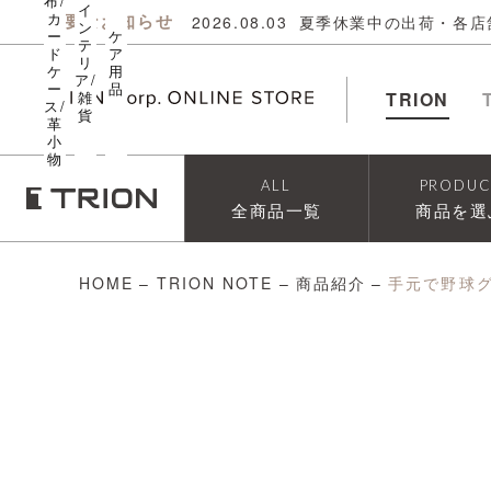
布/
イ
カ
重要なお知らせ
2026.08.03
夏季休業中の出荷・各店
ン
ー
ケ
テ
ド
ア
リ
ケ
用
ア/
ー
品
雑
TRION
ス/
貨
革
小
物
ALL
PRODUC
全商品一覧
商品を選
HOME
–
TRION NOTE
–
商品紹介
–
手元で野球