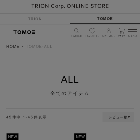
TOMOE
TRION
SEARCH
FAVORITE
MY PAGE
MENU
CART
HOME
TOMOE-ALL
ALL
全てのアイテム
45
件中
1
-
45
件表示
レビュー順
透明
透明
NEW
NEW