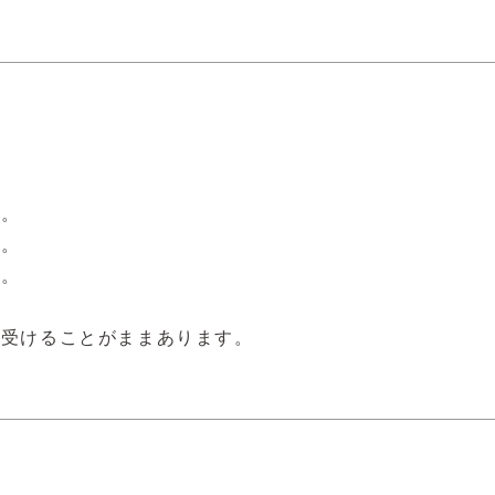
。

。

。

を受けることがままあります。