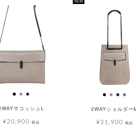
透明
NEW
2WAYサコッシュL
2WAYショルダー
¥
20,900
¥
31,900
税込
税込