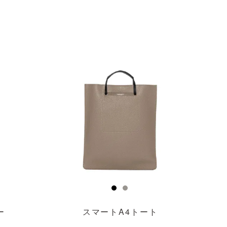
透明
ー
スマートA4トート