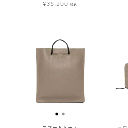
¥
35,200
税込
透明
透明
スマートトート
ラウ