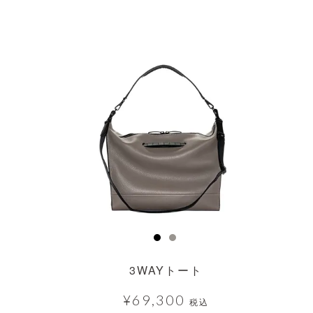
透明
3WAYトート
ト
¥
69,300
税込