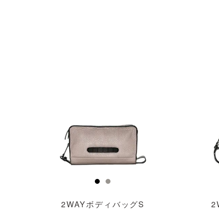
透明
透明
2WAYボディバッグS
2