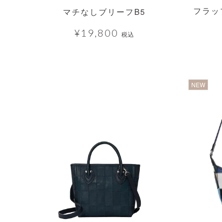
フラッ
マチなしブリーフB5
¥
19,800
税込
透明
透
NEW