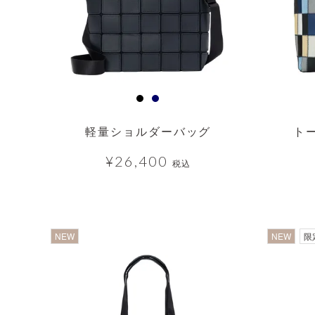
軽量ショルダーバッグ
ト
¥
26,400
税込
透明
NEW
NEW
限