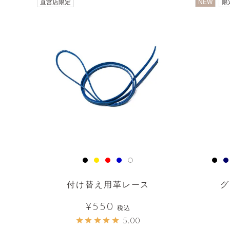
直営店限定
NEW
限
付け替え用革レース
グ
¥
550
税込
5.00