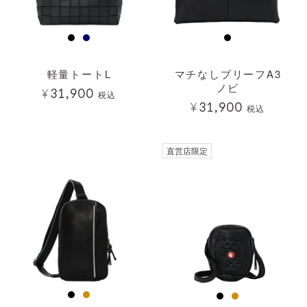
軽量トートL
マチなしブリーフA3
ノビ
¥
31,900
税込
¥
31,900
税込
透明
直営店限定