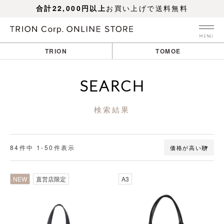
合計22,000円以上
お買い上げで送料無料
MENU
TRION
TOMOE
SEARCH
検索結果
84
件中
1
-
50
件表示
価格が高い順
透明
NEW
直営店限定
A3