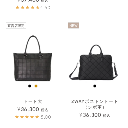
税込
4.50
透明
直営店限定
NEW
トート大
2WAYボストントート
（シボ革）
¥
36,300
税込
¥
36,300
税込
5.00