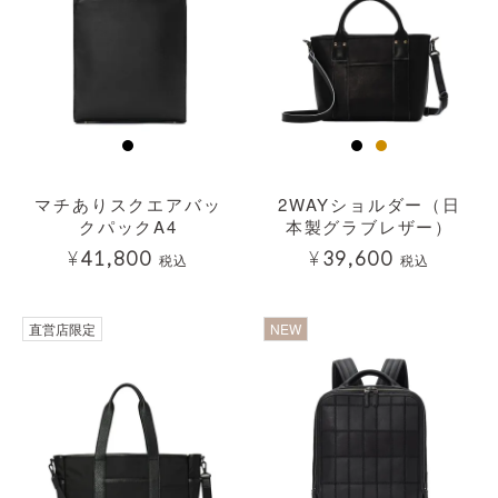
マチありスクエアバッ
2WAYショルダー（日
クパックA4
本製グラブレザー）
¥
41,800
¥
39,600
税込
税込
透明
直営店限定
NEW