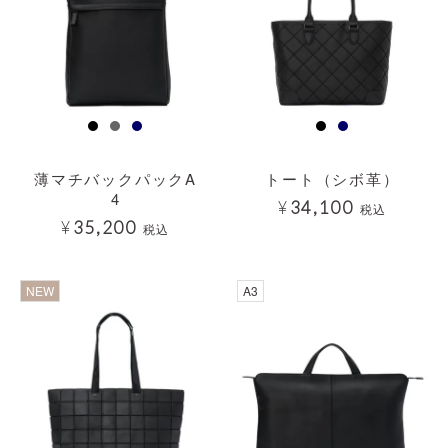
薄マチバックパックA
トート（シボ革）
4
¥
34,100
税込
¥
35,200
税込
透明
NEW
A3