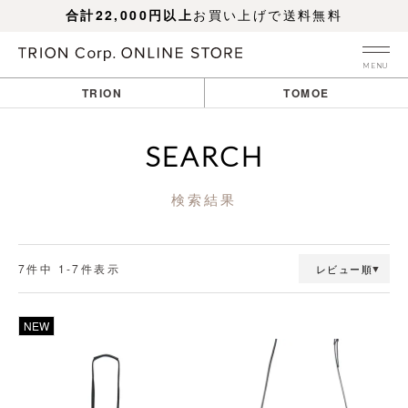
合計22,000円以上
お買い上げで送料無料
MENU
TRION
TOMOE
SEARCH
検索結果
7
件中
1
-
7
件表示
レビュー順
透明
透明
NEW