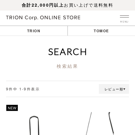
合計22,000円以上
お買い上げで送料無料
MENU
TRION
TOMOE
SEARCH
検索結果
9
件中
1
-
9
件表示
レビュー順
透明
透明
NEW