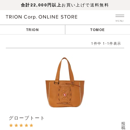
合計22,000円以上
お買い上げで送料無料
MENU
TRION
TOMOE
1
件中
1
-
1
件表示
グローブトート
投
稿