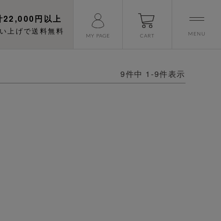
22,000円以上
い上げで送料無料
MENU
CART
MY PAGE
9
件中
1
-
9
件表示