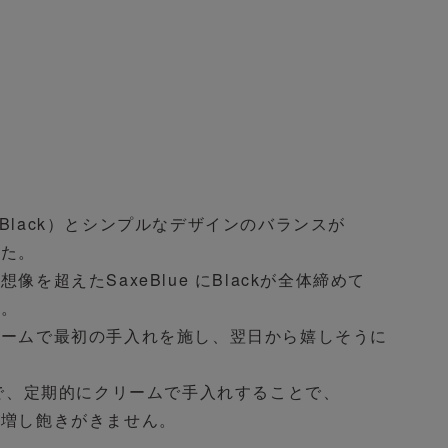
x Black）とシンプルなデザインのバランスが

た。

超えたSaxeBlue にBlackが全体締めて

。

ームで最初の手入れを施し、翌日から嬉しそうに

で、定期的にクリームで手入れすることで、

も増し飽きがきません。