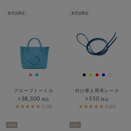
直営店限定
直営店限定
グローブトート小
付け替え用革レース
¥
38,500
¥
550
税込
税込
5.00
5.00
透明
透明
NEW
NEW