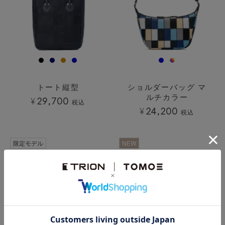
トート縦型
ショルダーバッグ マ
ルチカラー
¥
29,700
税込
¥
24,200
税込
透明
透明
限定モデル
NEW