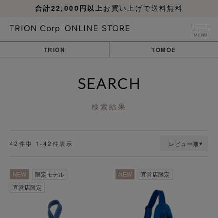
合計22,000円以上
お買い上げで送料無料
MENU
TRION
TOMOE
SEARCH
検索結果
42
件中
1
-
42
件表示
レビュー順
NEW
限定モデル
NEW
直営店限定
直営店限定