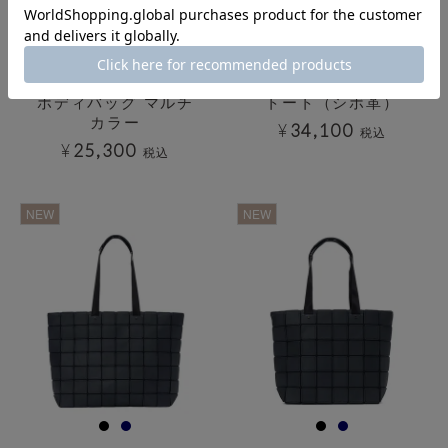
ボディバッグ マルチ
トート（シボ革）
カラー
¥
34,100
税込
¥
25,300
税込
透明
透明
NEW
NEW