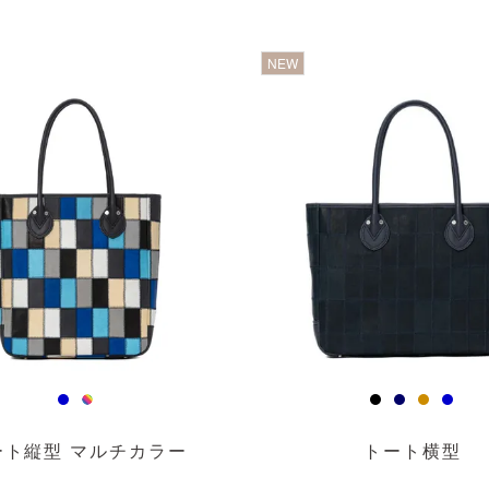
明
透明
NEW
ート縦型 マルチカラー
トート横型