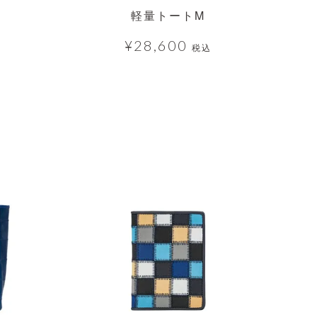
ク
軽量トートM
¥
28,600
税込
透明