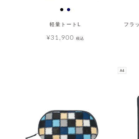
軽量トートL
フラ
¥
31,900
税込
透明
A4