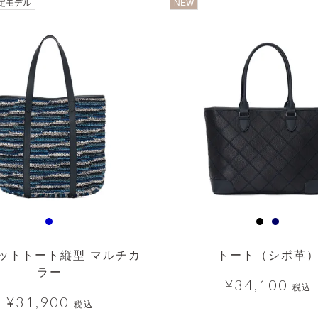
透明
定モデル
NEW
ットトート縦型 マルチカ
トート（シボ革
ラー
¥
34,100
税込
¥
31,900
税込