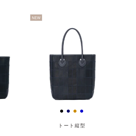
透明
NEW
トート縦型