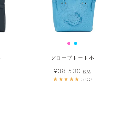
5
グローブトート小
¥
38,500
税込
5.00
透明