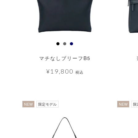
マチなしブリーフB5
¥
19,800
税込
NEW
限定モデル
NEW
限