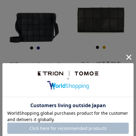
フラップ式長財布
軽量ショルダーバッグ
¥
20,900
¥
26,400
税込
税込
透明
透明