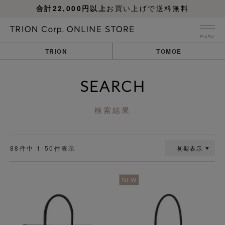
合計22,000円以上
お買い上げで送料無料
MENU
TRION
TOMOE
SEARCH
検索結果
88
件中
1
-
50
件表示
初期表示
透明
透明
NEW