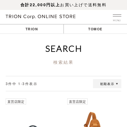
合計22,000円以上
お買い上げで送料無料
MENU
TRION
TOMOE
SEARCH
検索結果
3
件中
1
-
3
件表示
初期表示
直営店限定
直営店限定