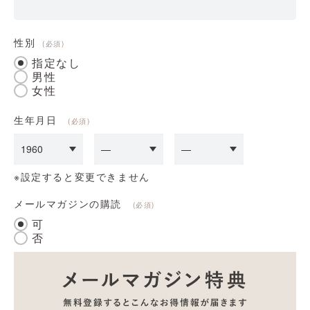
性別
(必須)
指定なし
男性
女性
生年月日
(必須)
※設定すると変更できません
メールマガジンの購読
(必須)
可
否