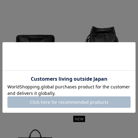
透明
透明
2WAYクラッチブリー
2WAYショルダーM
フ
¥
41,800
税込
¥
41,800
税込
透明
透明
NEW