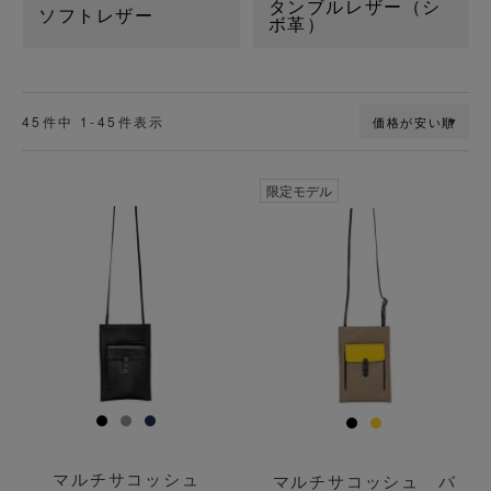
タンブルレザー（シ
ソフトレザー
ボ革）
45
件中
1
-
45
件表示
価格が安い順
透明
透明
限定モデル
マルチサコッシュ
マルチサコッシュ バ