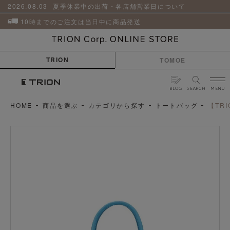
貨
革
2026.08.03
夏季休業中の出荷・各店舗営業日について
小
物
10時までのご注文は当日中に商品発送
ケ
ア
用
TRION
TOMOE
品
BLOG
SEARCH
MENU
HOME
商品を選ぶ
カテゴリから探す
トートバッグ
【TR