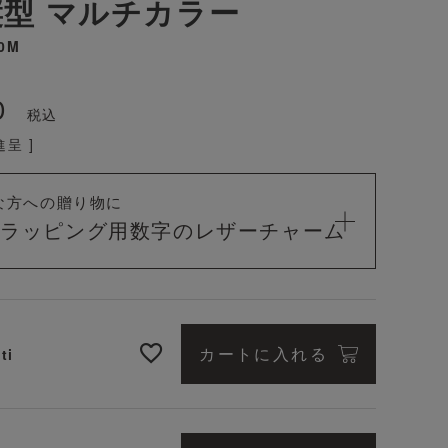
型 マルチカラー
0M
0
税込
呈 ]
な方への贈り物に
料ラッピング用
数字のレザーチャーム
カートに入れる
ti