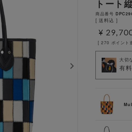
トート縦
商品番号
DPC29
送料込
¥
29,70
[
270
ポイント進
大切
有
Mul