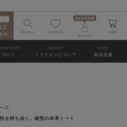
新規会員登録
送＊
以上
FAVORITE
SEARCH
CART
無料
MY PAGE
RION NOTE
ABOUT
SHOP
ブログ
トライオンについて
取扱店舗
リーズ
性を持ち歩く。縦型の本革トート