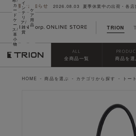
布/
イ
カ
重要なお知らせ
2026.08.03
夏季休業中の出荷・各店
ン
ー
ケ
テ
ド
ア
リ
ケ
用
ア/
ー
品
雑
TRION
ス/
貨
革
小
物
ALL
PRODUC
全商品一覧
商品を選
HOME
商品を選ぶ
カテゴリから探す
トー