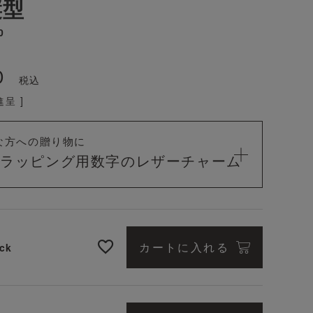
縦型
0
0
税込
呈 ]
な方への贈り物に
料ラッピング用
数字のレザーチャーム
カートに入れる
ck