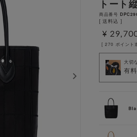
トート
商品番号
DPC29
送料込
¥
29,70
[
270
ポイント進
大切
有
Bla