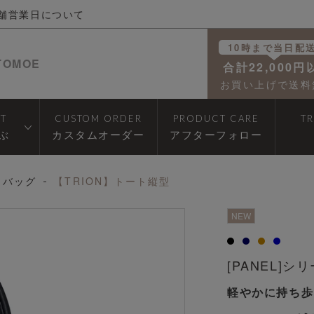
舗営業日について
10時まで当日配
TOMOE
合計22,000円
お買い上げで送料
T
CUSTOM ORDER
PRODUCT CARE
T
ぶ
カスタムオーダー
アフターフォロー
トバッグ
【TRION】トート縦型
透明
NEW
[PANEL]シ
軽やかに持ち歩