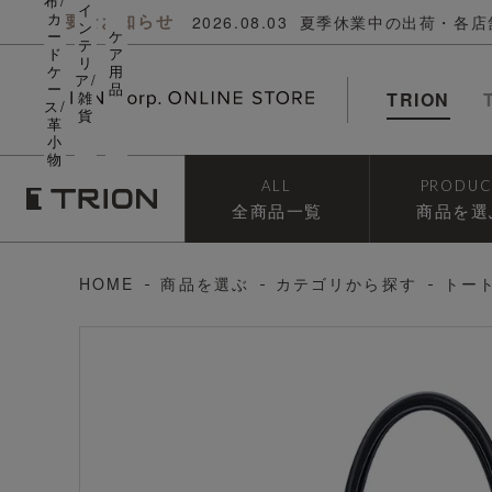
布/
イ
カ
重要なお知らせ
2026.08.03
夏季休業中の出荷・各店
ン
ー
ケ
テ
ド
ア
リ
ケ
用
ア/
ー
品
雑
TRION
ス/
貨
革
小
物
ALL
PRODUC
全商品一覧
商品を選
HOME
商品を選ぶ
カテゴリから探す
トー