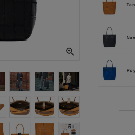
Ta
Na
Roy